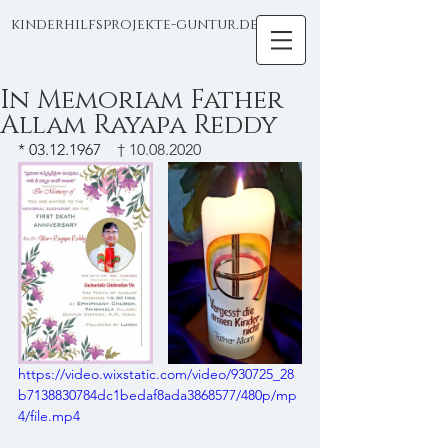
kinderhilfsprojekte-guntur.de
In Memoriam Father
Allam Rayapa Reddy
* 03.12.1967    
† 10.08.2020
https://video.wixstatic.com/video/930725_28
b7138830784dc1bedaf8ada3868577/480p/mp
4/file.mp4